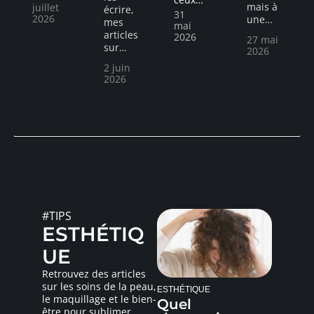
mais à
juillet
écrire,
31
2026
une
…
mes
mai
articles
2026
27 mai
sur
…
2026
2 juin
2026
#TIPS
ESTHÉTIQ
UE
Retrouvez des articles
sur les soins de la peau,
ESTHÉTIQUE
le maquillage et le bien-
Quel
être pour sublimer