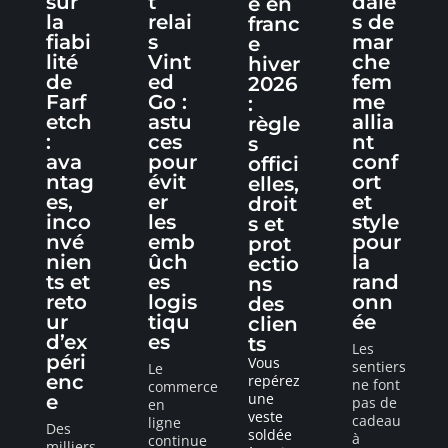
sur
t
dale
e en
la
relai
s de
franc
fiabi
s
mar
e
lité
Vint
che
hiver
de
ed
fem
2026
Farf
Go :
me
:
etch
astu
allia
règle
:
ces
nt
s
ava
pour
conf
offici
ntag
évit
ort
elles,
es,
er
et
droit
inco
les
style
s et
nvé
emb
pour
prot
nien
ûch
la
ectio
ts et
es
rand
ns
reto
logis
onn
des
ur
tiqu
ée
clien
d’ex
es
ts
Les
péri
Vous
sentiers
Le
enc
repérez
ne font
commerce
une
e
pas de
en
veste
cadeau
ligne
Des
soldée
à
continue
milliers