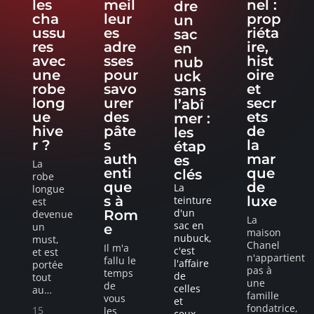
les
meil
nel :
dre
cha
leur
prop
un
ussu
es
riéta
sac
res
adre
ire,
en
avec
sses
hist
nub
une
pour
oire
uck
robe
savo
et
sans
long
urer
secr
l’abî
ue
des
ets
mer :
hive
pâte
de
les
r ?
s
la
étap
auth
mar
es
La
enti
que
clés
robe
que
de
La
longue
s à
luxe
teinture
est
d'un
Rom
devenue
La
sac en
un
e
maison
nubuck,
must,
Chanel
Il m'a
c'est
et est
n'appartient
fallu le
l'affaire
portée
pas à
temps
de
tout
une
de
celles
au
…
famille
vous
et
fondatrice,
15
les
ceux
…