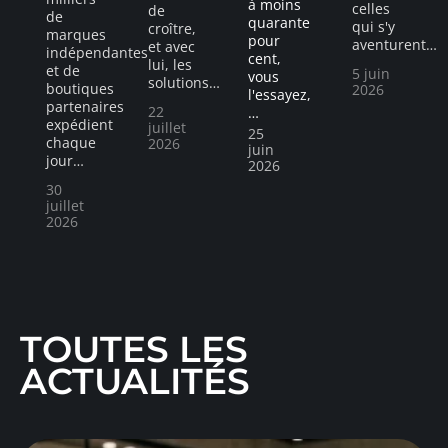
à moins
celles
de
de
quarante
qui s'y
croître,
marques
pour
aventurent
…
et avec
indépendantes
cent,
lui, les
et de
5 juin
vous
solutions
…
boutiques
2026
l'essayez,
partenaires
22
…
expédient
juillet
25
chaque
2026
juin
jour
…
2026
30
juillet
2026
TOUTES LES
ACTUALITÉS