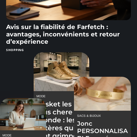
Avis sur la fiabilité de Farfetch :
avantages, inconvénients et retour
d’expérience
SHOPPING
MODE
Basket les
plus chere du
SACS & BIJOUX
monde : les
Jonc
critères qui
PERSONNALISA
font grimper
MODE