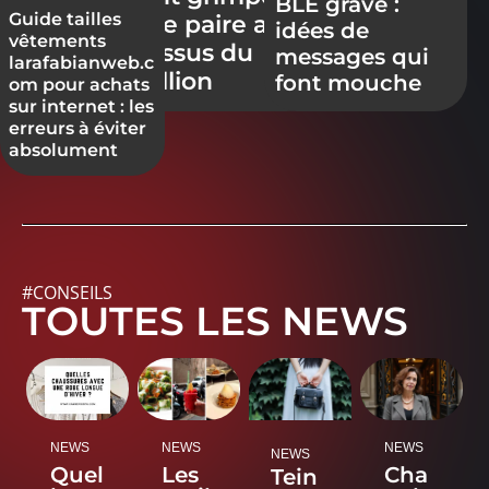
BLE gravé :
Guide tailles
une paire au-
idées de
vêtements
dessus du
messages qui
larafabianweb.c
million
font mouche
om pour achats
sur internet : les
erreurs à éviter
absolument
#CONSEILS
TOUTES LES NEWS
NEWS
NEWS
NEWS
NEWS
Quel
Les
Cha
Tein