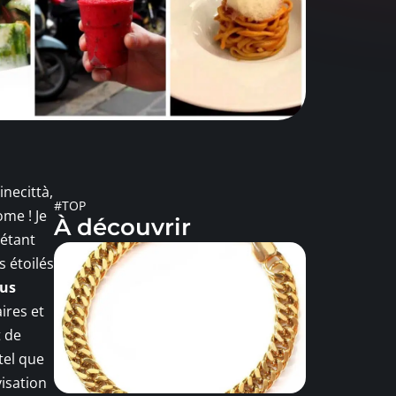
inecittà,
#TOP
ome ! Je
À découvrir
 étant
s étoilés
ous
ires et
t de
tel que
visation