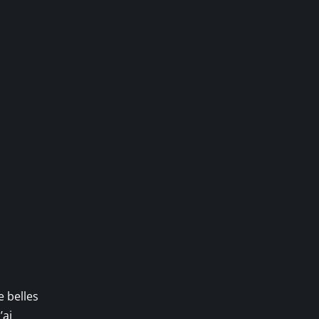
e belles
’ai