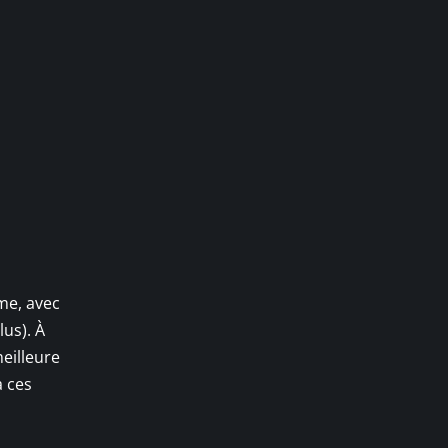
ème, avec
us). À
meilleure
à ces