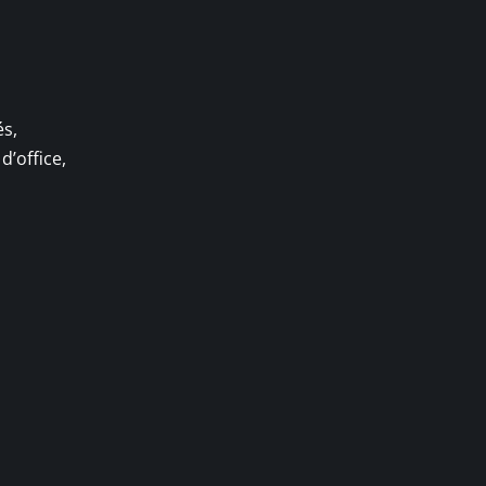
s
és,
d’office,