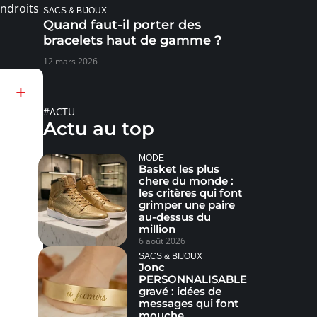
endroits
SACS & BIJOUX
Quand faut-il porter des
bracelets haut de gamme ?
12 mars 2026
#ACTU
Actu au top
MODE
Basket les plus
chere du monde :
les critères qui font
grimper une paire
au-dessus du
million
6 août 2026
SACS & BIJOUX
Jonc
PERSONNALISABLE
gravé : idées de
messages qui font
mouche