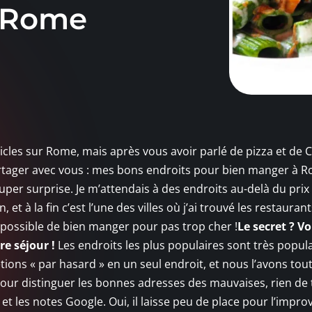
à Rome
rticles sur Rome, mais après vous avoir parlé de pizza et de C
 à partager avec vous : mes bons endroits pour bien manger à R
uper surprise. Je m’attendais à des endroits au-delà du prix
 et à la fin c’est l’une des villes où j’ai trouvé les restaurant
t possible de bien manger pour pas trop cher !
Le secret ? V
re séjour !
Les endroits les plus populaires sont très popula
étions « par hasard » en un seul endroit, et nous l’avons tou
 pour distinguer les bonnes adresses des mauvaises, rien de 
et les notes Google. Oui, il laisse peu de place pour l’impro