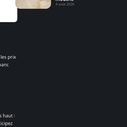
4 août 2026
les prix
 banc
s haut :
icipez