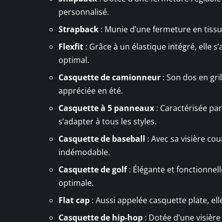
personnalisé.
Strapback
: Munie d’une fermeture en tissu 
Flexfit
: Grâce à un élastique intégré, elle s’
optimal.
Casquette de camionneur
: Son dos en gri
appréciée en été.
Casquette à 5 panneaux
: Caractérisée par
s’adapter à tous les styles.
Casquette de baseball
: Avec sa visière co
indémodable.
Casquette de golf
: Élégante et fonctionnel
optimale.
Flat cap
: Aussi appelée casquette plate, el
Casquette de hip-hop
: Dotée d’une visière