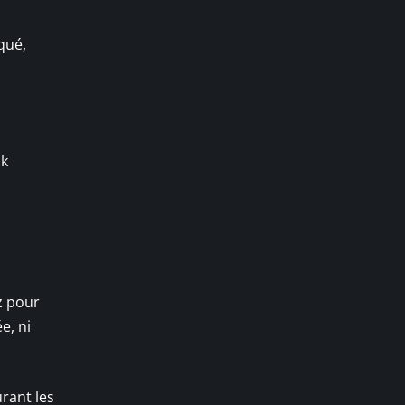
qué,
ok
z pour
e, ni
urant les