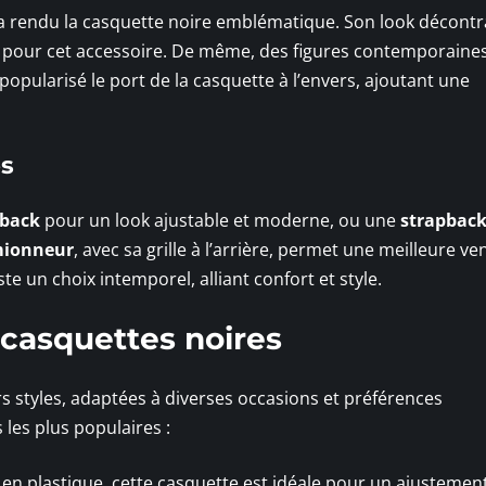
 a rendu la casquette noire emblématique. Son look décontr
r pour cet accessoire. De même, des figures contemporaine
popularisé le port de la casquette à l’envers, ajoutant une
es
back
pour un look ajustable et moderne, ou une
strapbac
mionneur
, avec sa grille à l’arrière, permet une meilleure ven
te un choix intemporel, alliant confort et style.
e casquettes noires
rs styles, adaptées à diverses occasions et préférences
les plus populaires :
 en plastique, cette casquette est idéale pour un ajustemen