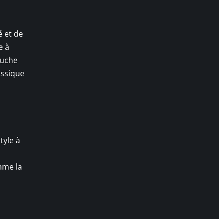
é et de
e à
ouche
assique
tyle à
mme la