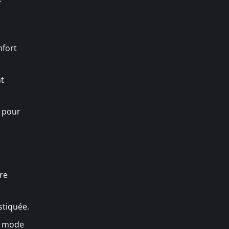
nfort
nt
s pour
ire
stiquée.
la mode