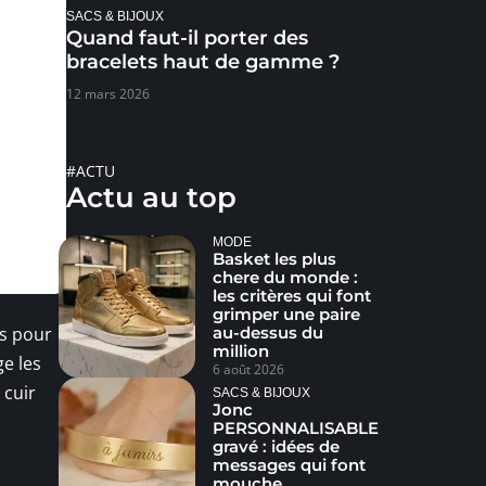
SACS & BIJOUX
Quand faut-il porter des
bracelets haut de gamme ?
12 mars 2026
#ACTU
Actu au top
MODE
Basket les plus
chere du monde :
les critères qui font
grimper une paire
us pour
au-dessus du
million
ge les
6 août 2026
 cuir
SACS & BIJOUX
Jonc
PERSONNALISABLE
gravé : idées de
messages qui font
mouche