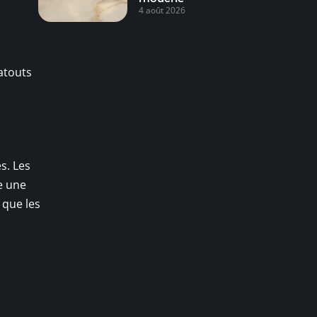
4 août 2026
atouts
es. Les
e une
 que les