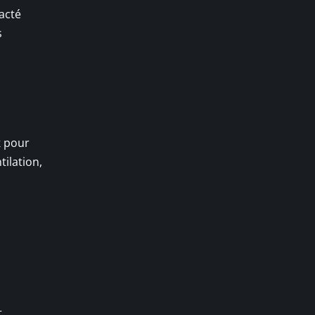
acté
s
k
pour
tilation,
t