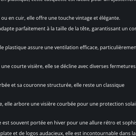
ou en cuir, elle offre une touche vintage et élégante.
adapte parfaitement à la taille de la tête, garantissant un co
lle plastique assure une ventilation efficace, particulièreme
 une courte visière, elle se décline avec diverses fermeture
urbée et sa couronne structurée, elle reste un classique
le, elle arbore une visière courbée pour une protection sola
le est souvent portée en hiver pour une allure rétro et sophi
 plate et de logos audacieux, elle est incontournable dans 