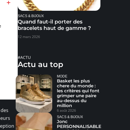
SACS & BIJOUX
Quand faut-il porter des
e
bracelets haut de gamme ?
12 mars 2026
#ACTU
Actu au top
MODE
Basket les plus
chere du monde :
les critères qui font
grimper une paire
au-dessus du
million
 des
6 août 2026
SACS & BIJOUX
neurs
Jonc
ception
PERSONNALISABLE