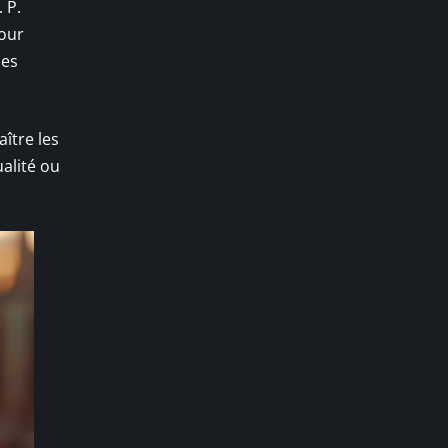
 P.
Pour
des
ître les
ualité ou