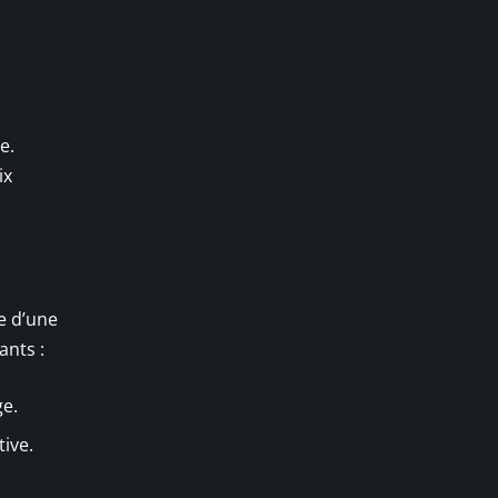
e.
ix
te d’une
ants :
ge.
tive.