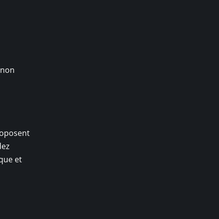
 non
proposent
dez
que et