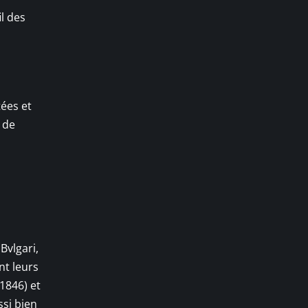
il des
tées et
 de
Bvlgari,
nt leurs
(1846) et
ssi bien