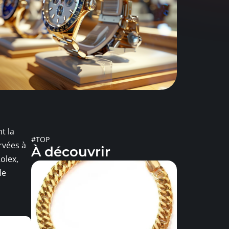
t la
#TOP
rvées à
À découvrir
olex,
le