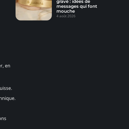
gravé : idées de
messages qui font
mouche
4 août 2026
r, en
uisse.
chnique.
ions