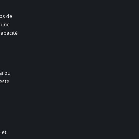
mps de
 une
capacité
ai ou
geste
e et