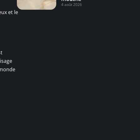
4 août 2026
ux et le
st
isage
e monde