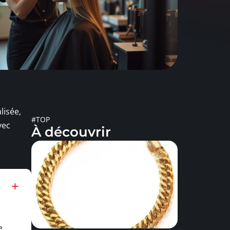
lisée,
#TOP
vec
À découvrir
e