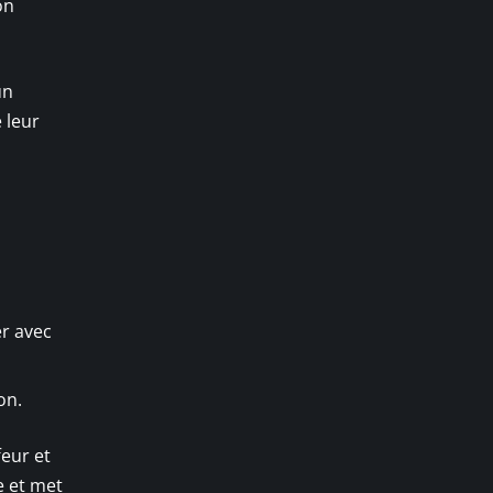
on
un
 leur
er avec
on.
feur et
e et met