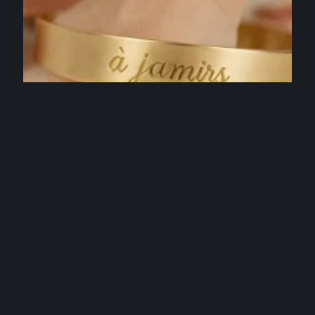
SACS & BIJOUX
Jonc PERSONNALISABLE gravé : idées de messages
qui font mouche
4 août 2026