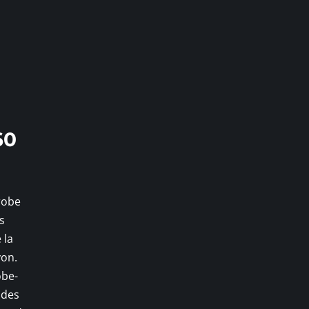
60
robe
s
 la
yon.
obe-
 des