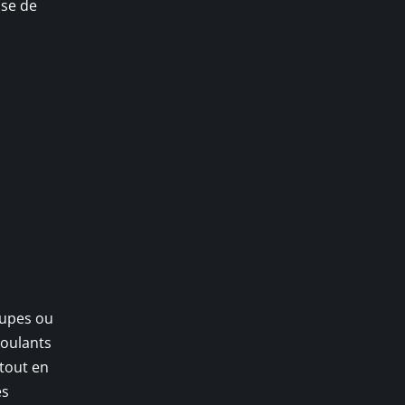
ose de
-jupes ou
moulants
 tout en
es