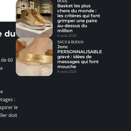
MODE
Basket les plus
chere du monde :
les critères qui font
grimper une paire
au-dessus du
million
e du
6 août 2026
SACS & BIJOUX
Jonc
PERSONNALISABLE
gravé : idées de
s de 60
messages qui font
mouche
la
4 août 2026
le
étages :
spirer le
ler doit