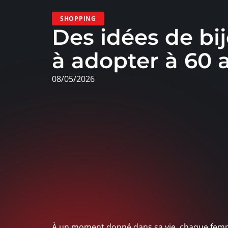
SHOPPING
Des idées de bi
à adopter à 60 
08/05/2026
À un moment donné dans sa vie, chaque femm