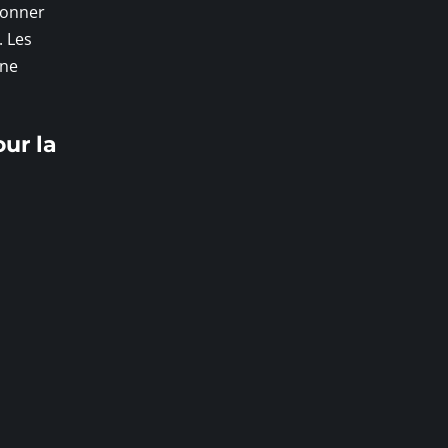
tonner
. Les
une
ur la