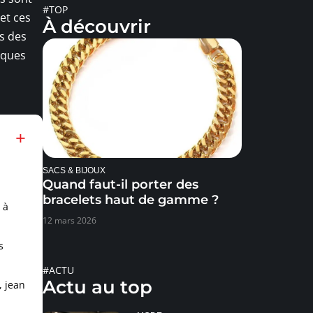
#TOP
et ces
À découvrir
es des
lques
SACS & BIJOUX
Quand faut-il porter des
bracelets haut de gamme ?
 à
12 mars 2026
s
#ACTU
Actu au top
, jean