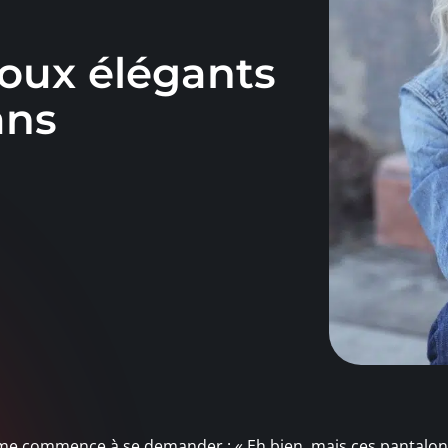
joux élégants
ans
e commence à se demander : « Eh bien, mais ces pantalon