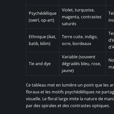
Violet, turquoise,
Psychédélique
Te
magenta, contrastes
(swirl, op-art)
in
saturés
Te
Ethnique (ikat,
Terre cuite, indigo,
d’
batik, kilim)
ocre, bordeaux
d’
Variable (souvent
No
Tie and dye
dégradés bleu, rose,
ma
jaune)
Ce tableau met en lumière un point que les ar
floraux et les motifs psychédéliques ne parta
visuelle. Le floral large imite la nature de ma
par des spirales et des contrastes optiques.