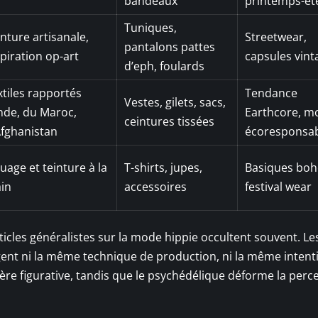
bandeaux
printemps-ét
Tuniques,
inture artisanale,
Streetwear,
pantalons pattes
spiration op-art
capsules vint
d’eph, foulards
xtiles rapportés
Tendance
Vestes, gilets, sacs,
Inde, du Maroc,
Earthcore, m
ceintures tissées
Afghanistan
écoresponsa
uage et teinture à la
T-shirts, jupes,
Basiques bo
in
accessoires
festival wear
ticles généralistes sur la mode hippie occultent souvent. Le
gent ni la même technique de production, ni la même intent
nière figurative, tandis que le psychédélique déforme la perc