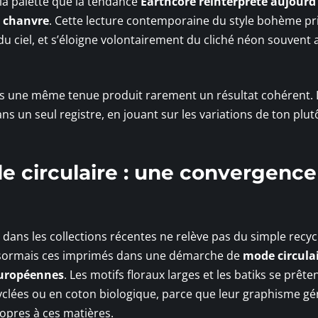
t la palette que la tendance
Earthcore réinterprète aujourd
e chanvre
. Cette lecture contemporaine du style bohème pri
du ciel, et s’éloigne volontairement du cliché néon souvent 
ns une même tenue produit rarement un résultat cohérent. 
ns un seul registre, en jouant sur les variations de ton plut
e circulaire : une convergence
 dans les collections récentes ne relève pas du simple recyc
désormais ces imprimés dans une démarche de
mode circula
européennes
. Les motifs floraux larges et les batiks se prête
cyclées ou en coton biologique, parce que leur graphisme g
ropres à ces matières.