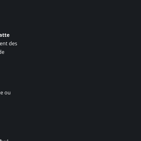
atte
nent des
de
te ou