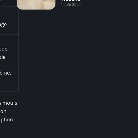
é
4 août 2026
age
ode
ble
hème,
s motifs
ion
eption