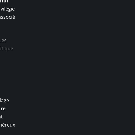
’hui
vilégie
associé
Les
ôt que
lage
ire
nt
énéreux