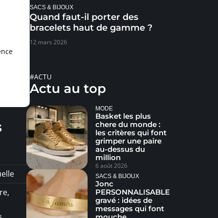
SACS & BIJOUX
Quand faut-il porter des
bracelets haut de gamme ?
12 mars 2026
ence
#ACTU
Actu au top
MODE
Basket les plus
s
chere du monde :
les critères qui font
grimper une paire
au-dessus du
million
6 août 2026
elle
SACS & BIJOUX
Jonc
re,
PERSONNALISABLE
gravé : idées de
messages qui font
mouche