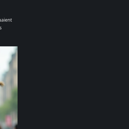
uaient
s