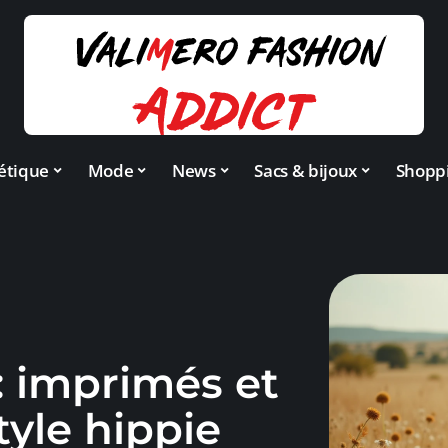
étique
Mode
News
Sacs & bijoux
Shopp
: imprimés et
tyle hippie