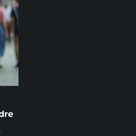
ndre
s