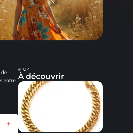
#TOP
x de
À découvrir
fs entre
s