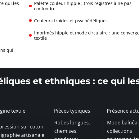
ce qui les
Palette couleur hippie : trois registres à ne pas
confondre
Couleurs froides et psychédéliques
Imprimés hippie et mode circulaire : une converg
textile
ons qui
liques et ethniques : ce qui le
gine textile
Pièces typiques
Présence actu
Robes longues,
Mode balnéai
pression sur coton,
chemises,
collections
rigraphie artisanale