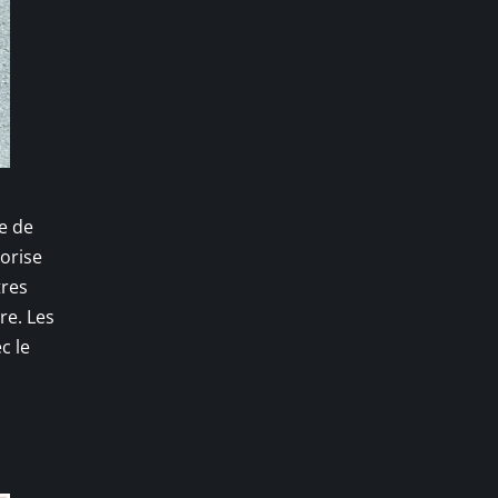
ie de
lorise
tres
re. Les
c le