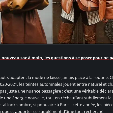
n nouveau sac à main, les questions à se poser pour ne p
l faut s’adapter : la mode ne laisse jamais place à la routine.
020-2021, les teintes automnales jouent entre naturel et ch
pas juste une nuance passagère : c’est une véritable déclar
uffle une énergie nouvelle, tout en réchauffant subtilement la
otal look sombre, si populaire à Paris : cette année, les pièc
-robe et apporter ce supplément d’âme tant recherché.