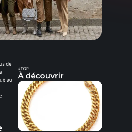
lus de
#TOP
a
À découvrir
gué au
e
e