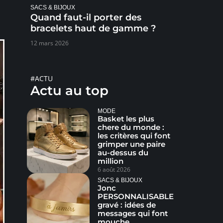
SACS & BIJOUX
Quand faut-il porter des
bracelets haut de gamme ?
12 mars 2026
#ACTU
Actu au top
MODE
Basket les plus
chere du monde :
les critères qui font
grimper une paire
au-dessus du
million
6 août 2026
SACS & BIJOUX
Jonc
PERSONNALISABLE
gravé : idées de
messages qui font
mouche