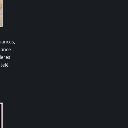
nuances,
uance
ières
telé,