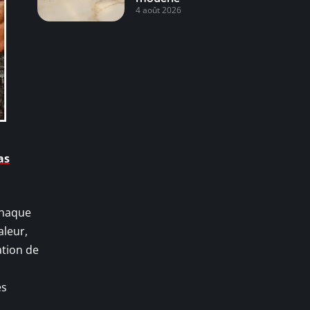
4 août 2026
as
 Chaque
aleur,
ation de
es